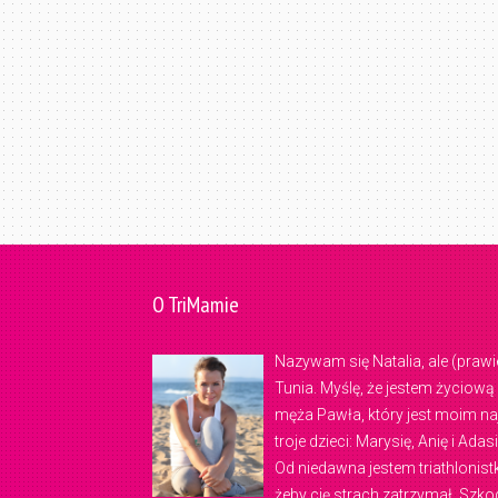
O TriMamie
Nazywam się Natalia, ale (pra
Tunia. Myślę, że jestem życiow
męża Pawła, który jest moim n
troje dzieci: Marysię, Anię i A
Od niedawna jestem triathlonis
żeby cię strach zatrzymał. Szko