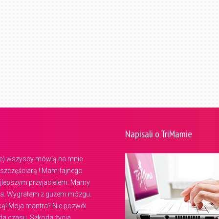
Napisali o TriMamie
wie) wszyscy mówią na mnie
ą szczęściarą ! Mam fajnego
ajlepszym przyjacielem. Mamy
dasia. Wygrałam z guzem mózgu.
tką! Moja mantra? Nie pozwól
da czasu. Szkoda życia.