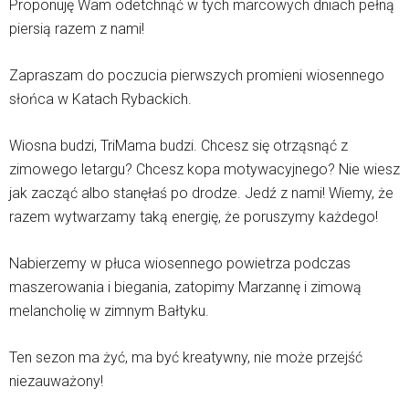
Proponuję Wam odetchnąć w tych marcowych dniach pełną
piersią razem z nami!
Zapraszam do poczucia pierwszych promieni wiosennego
słońca w Katach Rybackich.
Wiosna budzi, TriMama budzi. Chcesz się otrząsnąć z
zimowego letargu? Chcesz kopa motywacyjnego? Nie wiesz
jak zacząć albo stanęłaś po drodze. Jedź z nami! Wiemy, że
razem wytwarzamy taką energię, że poruszymy każdego!
Nabierzemy w płuca wiosennego powietrza podczas
maszerowania i biegania, zatopimy Marzannę i zimową
melancholię w zimnym Bałtyku.
Ten sezon ma żyć, ma być kreatywny, nie może przejść
niezauważony!