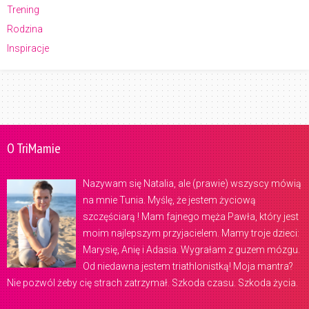
Trening
Rodzina
Inspiracje
O TriMamie
Nazywam się Natalia, ale (prawie) wszyscy mówią
na mnie Tunia. Myślę, że jestem życiową
szczęściarą ! Mam fajnego męża Pawła, który jest
moim najlepszym przyjacielem. Mamy troje dzieci:
Marysię, Anię i Adasia. Wygrałam z guzem mózgu.
Od niedawna jestem triathlonistką! Moja mantra?
Nie pozwól żeby cię strach zatrzymał. Szkoda czasu. Szkoda życia.