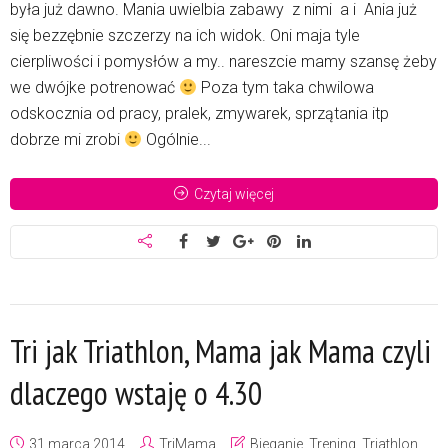
była już dawno. Mania uwielbia zabawy z nimi a i Ania już
się bezzębnie szczerzy na ich widok. Oni maja tyle
cierpliwości i pomysłów a my.. nareszcie mamy szansę żeby
we dwójke potrenować
Poza tym taka chwilowa
odskocznia od pracy, pralek, zmywarek, sprzątania itp
dobrze mi zrobi
Ogólnie...
Czytaj więcej
Tri jak Triathlon, Mama jak Mama czyli
dlaczego wstaję o 4.30
31 marca 2014
TriMama
Bieganie
,
Trening
,
Triathlon