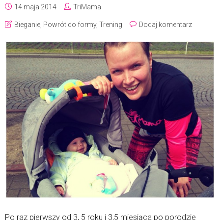
14 maja 2014
TriMama
Bieganie
,
Powrót do formy
,
Trening
Dodaj komentarz
Po raz pierwszy od 3, 5 roku i 3,5 miesiąca po porodzie