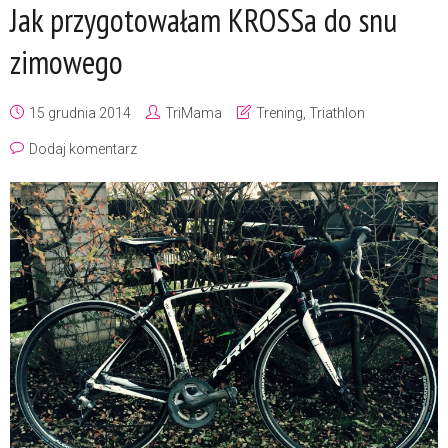
Jak przygotowałam KROSSa do snu
zimowego
15 grudnia 2014
TriMama
Trening
,
Triathlon
Dodaj komentarz