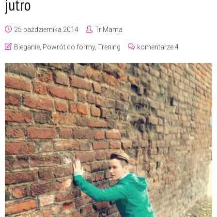
jutro
25 października 2014
TriMama
Bieganie
,
Powrót do formy
,
Trening
komentarze 4