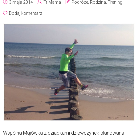
3 maja 2014
TriMama
Podróże
,
Rodzina
,
Trening
Dodaj komentarz
Wspólna Majówka z dziadkami dziewczynek planowana