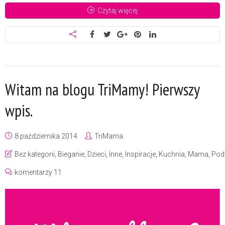
Czytaj więcej
Witam na blogu TriMamy! Pierwszy
wpis.
8 października 2014
TriMama
Bez kategorii
,
Bieganie
,
Dzieci
,
Inne
,
Inspiracje
,
Kuchnia
,
Mama
,
Pod
komentarzy 11