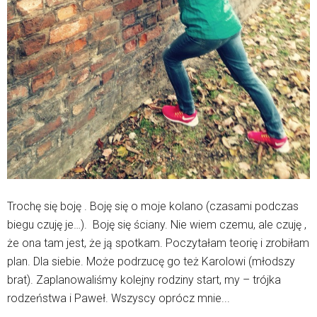
Trochę się boję . Boję się o moje kolano (czasami podczas
biegu czuję je…). Boję się ściany. Nie wiem czemu, ale czuję ,
że ona tam jest, że ją spotkam. Poczytałam teorię i zrobiłam
plan. Dla siebie. Może podrzucę go też Karolowi (młodszy
brat). Zaplanowaliśmy kolejny rodziny start, my – trójka
rodzeństwa i Paweł. Wszyscy oprócz mnie...