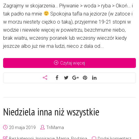
Zagrajmy w skojarzenia… Pływanie > woda > ryba > Okoń… i
tak padło na mnie
Spokojna tafla na jeziorze (w zatoce i
w morzu niestety ciężko o taką), przyjemne 19-21 stopni w
wodzie i niewiele więcej w powietrzu, bezchmurne niebo,
brak wiatru, wczesny poranek lub wczesny wieczór kiedy
jeszcze albo już nie ma ludzi, nieco z dala od...
Czytaj więcej
Niedziela inna niż wszystkie
20 maja 2019
TriMama
Bez kategorii
,
Inspiracje
,
Mama
,
Rodzina
Dodaj komentarz