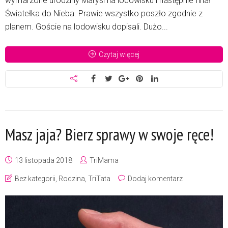
wymarzone urodziny Marysi na lodowisku i następnie finał
Światełka do Nieba. Prawie wszystko poszło zgodnie z
planem. Goście na lodowisku dopisali. Dużo...
Czytaj więcej
Masz jaja? Bierz sprawy w swoje ręce!
13 listopada 2018
TriMama
Bez kategorii
,
Rodzina
,
TriTata
Dodaj komentarz