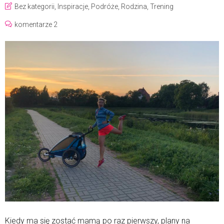
Bez kategorii
,
Inspiracje
,
Podróże
,
Rodzina
,
Trening
komentarze 2
Kiedy ma się zostać mamą po raz pierwszy, plany na