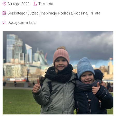
8 lutego 2020
TriMama
Bez kategorii
,
Dzieci
,
Inspiracje
,
Podróże
,
Rodzina
,
TriTata
Dodaj komentarz