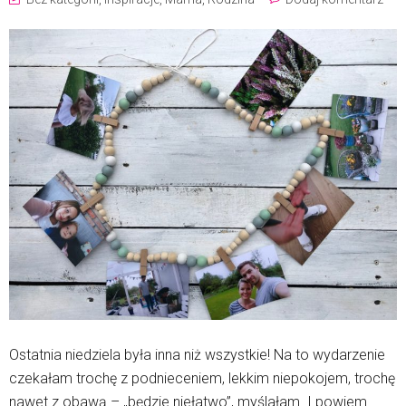
Ostatnia niedziela była inna niż wszystkie! Na to wydarzenie
czekałam trochę z podnieceniem, lekkim niepokojem, trochę
nawet z obawą – „będzie niełatwo”, myślałam. I powiem